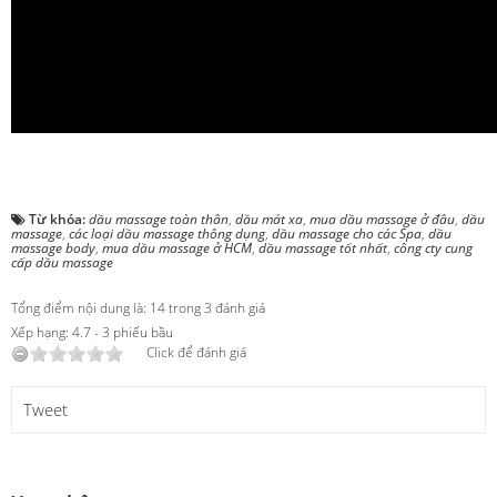
Từ khóa:
dầu massage toàn thân
,
dầu mát xa
,
mua dầu massage ở đâu
,
dầu
massage
,
các loại dầu massage thông dụng
,
dầu massage cho các Spa
,
dầu
massage body
,
mua dầu massage ở HCM
,
dầu massage tốt nhất
,
công cty cung
cấp dầu massage
Tổng điểm nội dung là: 14 trong 3 đánh giá
Xếp hạng:
4.7
-
3
phiếu bầu
Click để đánh giá
Tweet