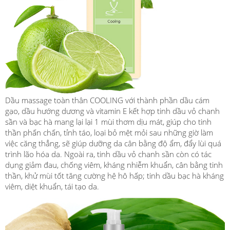
Dầu massage toàn thân COOLING với thành phần dầu cám
gạo, dầu hướng dương và vitamin E kết hợp tinh dầu vỏ chanh
sần và bạc hà mang lại lại 1 mùi thơm dịu mát, giúp cho tinh
thần phấn chấn, tỉnh táo, loại bỏ mệt mỏi sau những giờ làm
việc căng thẳng, sẽ giúp dưỡng da cân bằng độ ẩm, đẩy lùi quá
trình lão hóa da. Ngoài ra, tinh dầu vỏ chanh sần còn có tác
dụng giảm đau, chống viêm, kháng nhiễm khuẩn, cân bằng tinh
thần, khử mùi tốt tăng cường hệ hô hấp; tinh dầu bạc hà kháng
viêm, diệt khuẩn, tái tạo da.