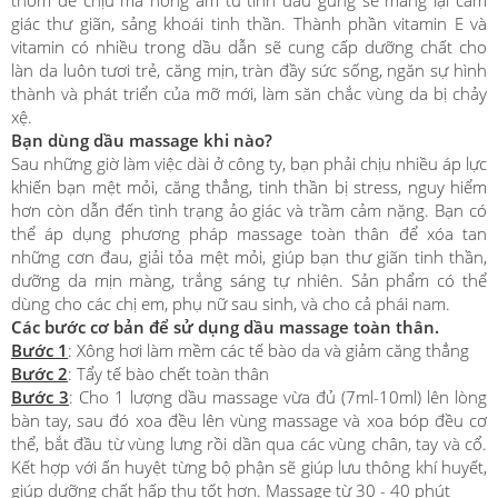
giác thư giãn, sảng khoái tinh thần. Thành phần vitamin E và
vitamin có nhiều trong dầu dẫn sẽ cung cấp dưỡng chất cho
làn da luôn tươi trẻ, căng mịn, tràn đầy sức sống, ngăn sự hình
thành và phát triển của mỡ mới, làm săn chắc vùng da bị chảy
xệ.
Bạn dùng dầu massage khi nào?
Sau những giờ làm việc dài ở công ty, bạn phải chịu nhiều áp lực
khiến bạn mệt mỏi, căng thẳng, tinh thần bị stress, nguy hiểm
hơn còn dẫn đến tình trạng ảo giác và trầm cảm nặng. Bạn có
thể áp dụng phương pháp massage toàn thân để xóa tan
những cơn đau, giải tỏa mệt mỏi, giúp bạn thư giãn tinh thần,
dưỡng da mịn màng, trắng sáng tự nhiên. Sản phẩm có thể
dùng cho các chị em, phụ nữ sau sinh, và cho cả phái nam.
Các bước cơ bản để sử dụng dầu massage toàn thân.
Bước 1
: Xông hơi làm mềm các tế bào da và giảm căng thẳng
Bước 2
: Tẩy tế bào chết toàn thân
Bước 3
: Cho 1 lượng dầu massage vừa đủ (7ml-10ml) lên lòng
bàn tay, sau đó xoa đều lên vùng massage và xoa bóp đều cơ
thể, bắt đầu từ vùng lưng rồi dần qua các vùng chân, tay và cổ.
Kết hợp với ấn huyệt từng bộ phận sẽ giúp lưu thông khí huyết,
giúp dưỡng chất hấp thụ tốt hơn. Massage từ 30 - 40 phút