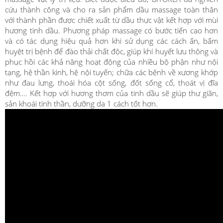
cứu thành công và cho ra sản phẩm dầu massage toàn thân
với thành phần được chiết xuất từ dầu thực vật kết hợp với mùi
hương tinh dầu. Phương pháp massage có bước tiến cao hơn
và có tác dụng hiệu quả hơn khi sử dụng các cách ấn, bấm
huyệt trị bệnh để đào thải chất độc, giúp khí huyết lưu thông và
phục hồi các khả năng hoạt động của nhiều bộ phận như nội
tạng, hệ thần kinh, hệ nội tuyến; chữa các bệnh về xương khớp
như đau lưng, thoái hóa cột sống, đốt sống cổ, thoát vị đĩa
đệm…. Kết hợp với hương thơm của tinh dầu sẽ giúp thư giãn,
sản khoái tinh thần, dưỡng da 1 cách tốt hơn.