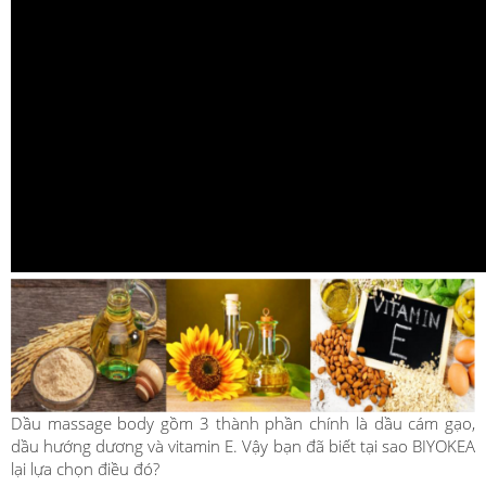
Dầu massage body gồm 3 thành phần chính là dầu cám gạo,
dầu hướng dương và vitamin E. Vậy bạn đã biết tại sao BIYOKEA
lại lựa chọn điều đó?