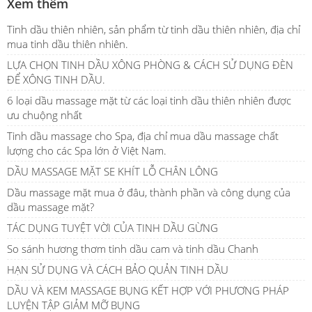
Xem thêm
Tinh dầu thiên nhiên, sản phẩm từ tinh dầu thiên nhiên, địa chỉ
mua tinh dầu thiên nhiên.
LỰA CHỌN TINH DẦU XÔNG PHÒNG & CÁCH SỬ DỤNG ĐÈN
ĐỂ XÔNG TINH DẦU.
6 loại dầu massage mặt từ các loại tinh dầu thiên nhiên được
ưu chuộng nhất
Tinh dầu massage cho Spa, địa chỉ mua dầu massage chất
lượng cho các Spa lớn ở Việt Nam.
DẦU MASSAGE MẶT SE KHÍT LỖ CHÂN LÔNG
Dầu massage mặt mua ở đâu, thành phần và công dụng của
dầu massage mặt?
TÁC DỤNG TUYỆT VỜI CỦA TINH DẦU GỪNG
So sánh hương thơm tinh dầu cam và tinh dầu Chanh
HẠN SỬ DỤNG VÀ CÁCH BẢO QUẢN TINH DẦU
DẦU VÀ KEM MASSAGE BỤNG KẾT HỢP VỚI PHƯƠNG PHÁP
LUYỆN TẬP GIẢM MỠ BỤNG