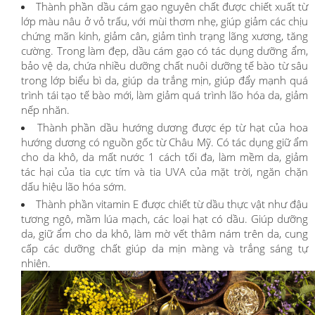
Thành phần dầu cám gạo nguyên chất được chiết xuất từ
lớp màu nâu ở vỏ trấu, với mùi thơm nhẹ, giúp giảm các chịu
chứng mãn kinh, giảm cân, giảm tình trạng lãng xương, tăng
cường. Trong làm đẹp, dầu cám gạo có tác dụng dưỡng ẩm,
bảo vệ da, chứa nhiều dưỡng chất nuôi dưỡng tế bào từ sâu
trong lớp biểu bì da, giúp da trắng mịn, giúp đẩy mạnh quá
trình tái tạo tế bào mới, làm giảm quá trình lão hóa da, giảm
nếp nhăn.
Thành phần dầu hướng dương được ép từ hạt của hoa
hướng dương có nguồn gốc từ Châu Mỹ. Có tác dụng giữ ẩm
cho da khô, da mất nước 1 cách tối đa, làm mềm da, giảm
tác hại của tia cực tím và tia UVA của mặt trời, ngăn chặn
dấu hiệu lão hóa sớm.
Thành phần vitamin E được chiết từ dầu thực vật như đậu
tương ngô, mầm lúa mạch, các loại hạt có dầu. Giúp dưỡng
da, giữ ẩm cho da khô, làm mờ vết thâm nám trên da, cung
cấp các dưỡng chất giúp da mịn màng và trắng sáng tự
nhiên.