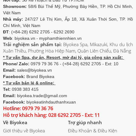
Nơi cấp:
Sở Kế Hoạch & Đầu Tư TP.HCM
Showroom:
58/6 Bùi Thế Mỹ, Phường Bảy Hiền, TP. Hồ Chí Minh,
Việt Nam
Nhà máy:
247/27 Lê Thị Kim, Ấp 18, Xã Xuân Thới Sơn, TP. Hồ
Chí Minh, Việt Nam
ĐT
: (+84-28) 6292 2705 - 6292 2690
Web
: biyokea.vn - myphamthiennhien.vn
Trải nghiệm sản phẩm tại:
Biyokea Spa, Mikazuki, Khu du lịch
Xuân Thiều, Phường Hòa Hiệp Nam, Quận Liên Chiểu, Đà Nẵng
* Tư vấn Spa, dự án, Resort, mở đại lý, gia công sản xuất:
Phone/ Zalo:
0979 79 36 76 - (+84-28) 6292 2705 - Ext: 10
Email:
sales@biyokea.vn
Facebook:
Brand Biyokea
* Tư vấn bán lẻ & online:
Tel:
0938 383 415
Email:
biyokea.trade@gmail.com
Facebook:
biyokeatinhdauthanhxuan
Hotline: 0979 79 36 76
Hỗ trợ khách hàng: 028 6292 2705 - Ext: 11
Về Biyokea
Trợ giúp nhanh
Giới thiệu về Biyokea
Điều Khoản & Điều Kiện