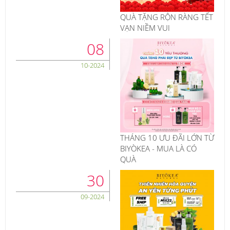
QUÀ TẶNG RỘN RÀNG TẾT
VẠN NIỀM VUI
08
10-2024
THÁNG 10 ƯU ĐÃI LỚN TỪ
BIYÒKEA - MUA LÀ CÓ
QUÀ
30
09-2024