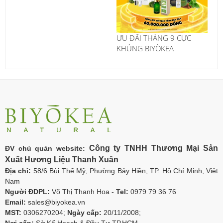
ƯU ĐÃI THÁNG 9 CỰC
KHỦNG BIYÒKEA
Công ty TNHH Thương Mại Sản
ĐV chủ quản website:
Xuất Hương Liệu Thanh Xuân
Địa chỉ:
58/6 Bùi Thế Mỹ, Phường Bảy Hiền, TP. Hồ Chí Minh, Việt
Nam
Người ĐDPL:
Võ Thị Thanh Hoa -
Tel:
0979 79 36 76
Email:
sales@biyokea.vn
MST:
0306270204;
Ngày cấp:
20/11/2008;