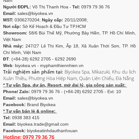
Nam
Người ĐDPL:
Võ Thị Thanh Hoa -
Tel:
0979 79 36 76
Email:
sales@biyokea.vn
MST:
0306270204;
Ngày cấp:
20/11/2008;
Nơi cấp:
Sở Kế Hoạch & Đầu Tư TP.HCM
Showroom:
58/6 Bùi Thế Mỹ, Phường Bảy Hiền, TP. Hồ Chí Minh,
Việt Nam
Nhà máy:
247/27 Lê Thị Kim, Ấp 18, Xã Xuân Thới Sơn, TP. Hồ
Chí Minh, Việt Nam
ĐT
: (+84-28) 6292 2705 - 6292 2690
Web
: biyokea.vn - myphamthiennhien.vn
Trải nghiệm sản phẩm tại:
Biyokea Spa, Mikazuki, Khu du lịch
Xuân Thiều, Phường Hòa Hiệp Nam, Quận Liên Chiểu, Đà Nẵng
* Tư vấn Spa, dự án, Resort, mở đại lý, gia công sản xuất:
Phone/ Zalo:
0979 79 36 76 - (+84-28) 6292 2705 - Ext: 10
Email:
sales@biyokea.vn
Facebook:
Brand Biyokea
* Tư vấn bán lẻ & online:
Tel:
0938 383 415
Email:
biyokea.trade@gmail.com
Facebook:
biyokeatinhdauthanhxuan
Hotline: 0979 79 36 76