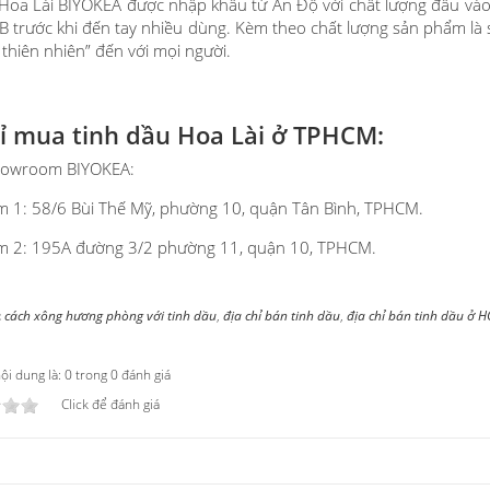
Hoa Lài BIYOKEA được nhập khẩu từ Ấn Độ với chất lượng đầu vào đ
 trước khi đến tay nhiều dùng. Kèm theo chất lượng sản phẩm là 
t thiên nhiên” đến với mọi người.
hỉ mua tinh dầu Hoa Lài ở TPHCM:
Showroom BIYOKEA:
 1: 58/6 Bùi Thế Mỹ, phường 10, quận Tân Bình, TPHCM.
 2: 195A đường 3/2 phường 11, quận 10, TPHCM.
:
cách xông hương phòng với tinh dầu
,
địa chỉ bán tinh dầu
,
địa chỉ bán tinh dầu ở 
i dung là: 0 trong 0 đánh giá
Click để đánh giá