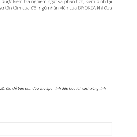
ược kiểm tra nghiêm ngặt và phân tích, kiểm định tại
sự tận tâm của đội ngũ nhân viên của BIYOKEA khi đưa
HCM
,
địa chỉ bán tinh dầu cho Spa
,
tinh dầu hoa lài
,
cách xông tinh