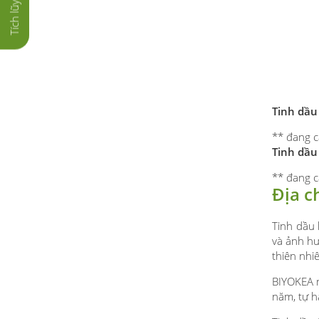
Tinh dầu
** đang c
Tinh dầu
** đang c
Địa c
Tinh dầu 
và ảnh hư
thiên nhi
BIYOKEA m
năm, tự h