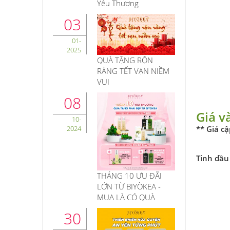
Yêu Thương
03
01-
2025
QUÀ TẶNG RỘN
RÀNG TẾT VẠN NIỀM
VUI
08
Giá v
10-
2024
** Giá c
Tinh dầu
THÁNG 10 ƯU ĐÃI
LỚN TỪ BIYÒKEA -
MUA LÀ CÓ QUÀ
30