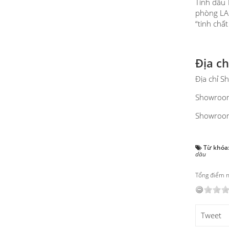
Tinh dầu 
phòng LAB
“tinh chấ
Địa c
Địa chỉ 
Showroom
Showroom
Từ khóa
dầu
Tổng điểm nộ
Tweet