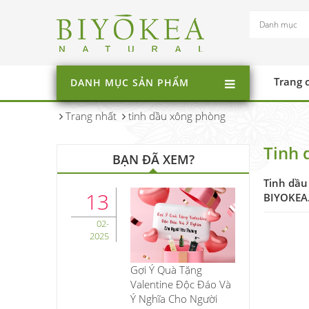
Trang 
DANH MỤC SẢN PHẨM
Trang nhất
tinh dầu xông phòng
Tinh 
BẠN ĐÃ XEM?
Tinh dầu
13
BIYOKEA.
02-
2025
Gợi Ý Quà Tặng
Valentine Độc Đáo Và
Ý Nghĩa Cho Người