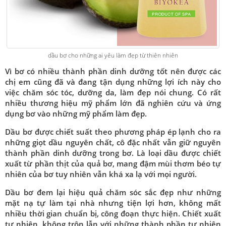
dầu bơ cho những ai yêu làm đẹp từ thiên nhiên
Vì bơ có nhiều thành phần dinh dưỡng tốt nên được các
chị em cũng đã và đang tận dụng những lợi ích này cho
việc chăm sóc tóc, dưỡng da, làm đẹp nói chung. Có rất
nhiều thương hiệu mỹ phẩm lớn đã nghiên cứu và ứng
dụng bơ vào những mỹ phẩm làm đẹp.
Dầu bơ được chiết suất theo phương pháp ép lạnh cho ra
những giọt dầu nguyên chất, cô đặc nhất vẫn giữ nguyên
thành phần dinh dưỡng trong bơ. Là loại dầu được chiết
xuất từ phần thịt của quả bơ, mang đậm mùi thơm béo tự
nhiên của bơ tuy nhiên vẫn khá xa lạ với mọi người.
Dầu bơ đem lại hiệu quả chăm sóc sắc đẹp như những
mặt nạ tự làm tại nhà nhưng tiện lợi hơn, không mất
nhiều thời gian chuẩn bị, công đoạn thực hiện. Chiết xuất
tự nhiên, không trộn lẫn với những thành phần tự nhiên