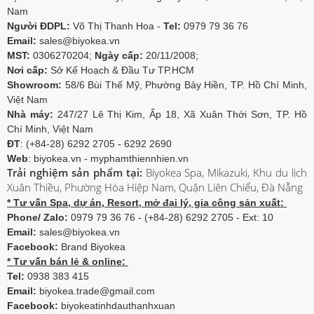
Nam
Người ĐDPL:
Võ Thị Thanh Hoa -
Tel:
0979 79 36 76
Email:
sales@biyokea.vn
MST:
0306270204;
Ngày cấp:
20/11/2008;
Nơi cấp:
Sở Kế Hoạch & Đầu Tư TP.HCM
Showroom:
58/6 Bùi Thế Mỹ, Phường Bảy Hiền, TP. Hồ Chí Minh,
Việt Nam
Nhà máy:
247/27 Lê Thị Kim, Ấp 18, Xã Xuân Thới Sơn, TP. Hồ
Chí Minh, Việt Nam
ĐT
: (+84-28) 6292 2705 - 6292 2690
Web
: biyokea.vn - myphamthiennhien.vn
Trải nghiệm sản phẩm tại:
Biyokea Spa, Mikazuki, Khu du lịch
Xuân Thiều, Phường Hòa Hiệp Nam, Quận Liên Chiểu, Đà Nẵng
* Tư vấn Spa, dự án, Resort, mở đại lý, gia công sản xuất:
Phone/ Zalo:
0979 79 36 76 - (+84-28) 6292 2705 - Ext: 10
Email:
sales@biyokea.vn
Facebook:
Brand Biyokea
* Tư vấn bán lẻ & online:
Tel:
0938 383 415
Email:
biyokea.trade@gmail.com
Facebook:
biyokeatinhdauthanhxuan