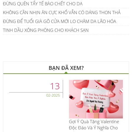
ĐỪNG QUÊN TẨY TẾ BÀO CHẾT CHO DA
KHÔNG CẦN NHỊN ĂN CỰC KHỔ VẪN CÓ DÁNG THON THẢ
ĐỪNG ĐỂ TUỔI GIÀ GÕ CỬA MỚI LO CHĂM DA LÃO HÓA
TINH DẦU XÔNG PHÒNG CHO KHÁCH SẠN
BẠN ĐÃ XEM?
13
02-2025
Gợi Ý Quà Tặng Valentine
Độc Đáo Và Ý Nghĩa Cho