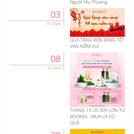
Người Yêu Thương
03
01-2025
QUÀ TẶNG RỘN RÀNG TẾT
VẠN NIỀM VUI
08
10-2024
THÁNG 10 ƯU ĐÃI LỚN TỪ
BIYÒKEA - MUA LÀ CÓ
QUÀ