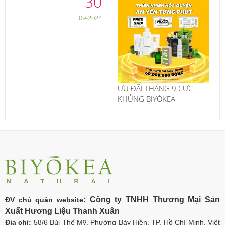
30
09-2024
ƯU ĐÃI THÁNG 9 CỰC
KHỦNG BIYÒKEA
Công ty TNHH Thương Mại Sản
ĐV chủ quản website:
Xuất Hương Liệu Thanh Xuân
Địa chỉ:
58/6 Bùi Thế Mỹ, Phường Bảy Hiền, TP. Hồ Chí Minh, Việt