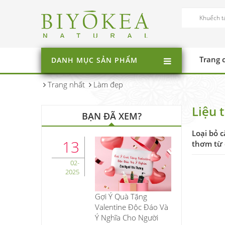
Trang 
DANH MỤC SẢN PHẨM
Trang nhất
Làm đẹp
Liệu 
BẠN ĐÃ XEM?
Loại bỏ c
13
thơm từ 
02-
2025
Gợi Ý Quà Tặng
Valentine Độc Đáo Và
Ý Nghĩa Cho Người