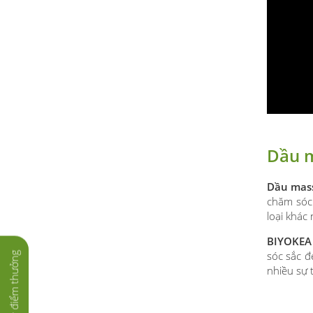
Dầu 
Dầu mas
chăm sóc 
loại khác
BIYOKE
sóc sắc đ
Tích lũy điểm thưởng
nhiều sự 