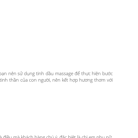
t bạn nên sử dụng tinh dầu massage để thực hiện bước
inh thần của con người, nên kết hợp hương thơm với
 điều mà khách hàng chú ý, đặc biệt là chị em phụ nữ.