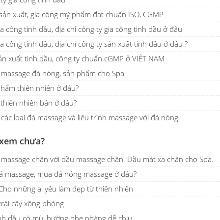
sản xuất, gia công mỹ phẩm đạt chuẩn ISO, CGMP
ia công tinh dầu, địa chỉ công ty gia công tinh dầu ở đâu
a công tinh dầu, địa chỉ công ty sản xuất tinh dầu ở đâu ?
ản xuất tinh dầu, công ty chuẩn cGMP ở VIỆT NAM
h massage đá nóng, sản phẩm cho Spa
hẩm thiên nhiên ở đâu?
thiên nhiên bán ở đâu?
u các loại đá massage và liệu trình massage với đá nóng.
 xem chưa?
h massage chân với dầu massage chân. Dầu mát xa chân cho Spa.
đá massage, mua đá nóng massage ở đâu?
Cho những ai yêu làm đẹp từ thiên nhiên
trái cây xông phòng
nh dầu có mùi hường nhẹ nhàng dễ chịu