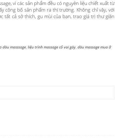
sage, vì các sản phẩm đều có nguyên liệu chiết xuất từ
y công bố sản phẩm ra thị trường. Không chỉ vậy, với
ất cả sở thích, gu mùi của bạn, trao giá trị thư giãn
ua dầu masssage
,
liệu trình massage cổ vai gáy
,
dầu massage mua ở