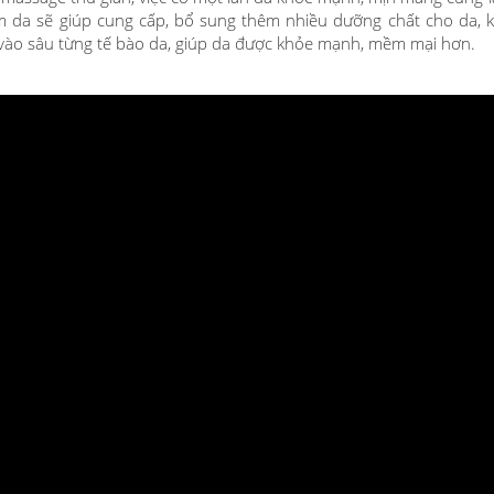
 da sẽ giúp cung cấp, bổ sung thêm nhiều dưỡng chất cho da, k
vào sâu từng tế bào da, giúp da được khỏe mạnh, mềm mại hơn.