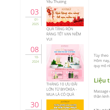
Yêu Thương
03
01-
2025
QUÀ TẶNG RỘN
RÀNG TẾT VẠN NIỀM
VUI
08
Tùy theo
10-
Hôm nay, 
2024
quy mô n
Liệu 
THÁNG 10 ƯU ĐÃI
LỚN TỪ BIYÒKEA -
Massage c
MUA LÀ CÓ QUÀ
thần kinh
30