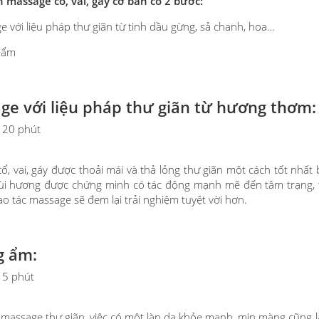
h massage cổ, vai, gáy cơ bản có 2 bước:
 với liệu pháp thư giãn từ tinh dầu gừng, sả chanh, hoa…
 ẩm
ge với liệu pháp thư giãn từ hương thơm:
: 20 phút
ổ, vai, gáy được thoải mái và thả lỏng thư giãn một cách tốt nhấ
ùi hương được chứng minh có tác động mạnh mẽ đến tâm trạng, t
o tác massage sẽ đem lại trải nghiệm tuyệt vời hơn.
g ẩm:
: 5 phút
massage thư giãn, việc có một làn da khỏe mạnh, mịn màng cũng là