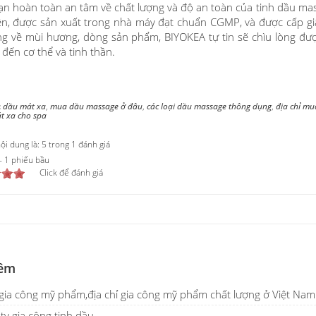
bạn hoàn toàn an tâm về chất lượng và độ an toàn của tinh dầu mas
ên, được sản xuất trong nhà máy đạt chuẩn CGMP, và được cấp giấ
g về mùi hương, dòng sản phẩm, BIYOKEA tự tin sẽ chìu lòng được t
đến cơ thể và tinh thần.
:
dầu mát xa
,
mua dầu massage ở đâu
,
các loại dầu massage thông dụng
,
địa chỉ m
t xa cho spa
i dung là: 5 trong 1 đánh giá
-
1
phiếu bầu
Click để đánh giá
êm
ia công mỹ phẩm,địa chỉ gia công mỹ phẩm chất lượng ở Việt Nam
ty gia công tinh dầu