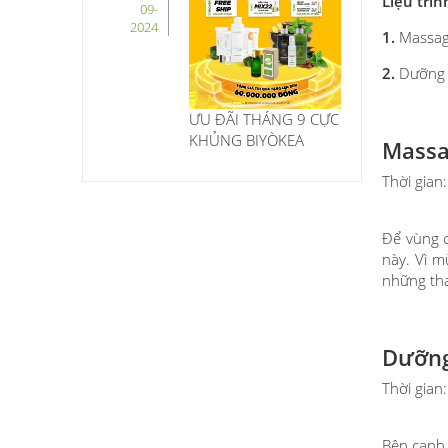
Liệu trìn
09-
2024
1.
Massage
2.
Dưỡng
ƯU ĐÃI THÁNG 9 CỰC
KHỦNG BIYÒKEA
Massa
Thời gian
Để vùng c
này. Vì m
những tha
Dưỡn
Thời gian
Bên cạnh 