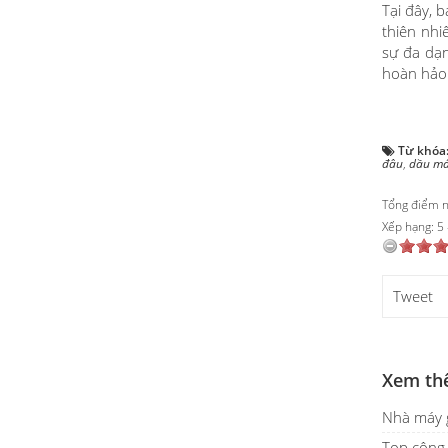
Tại đây, 
thiên nhi
sự đa dạn
hoàn hảo 
Từ khóa
đâu
,
dầu má
Tổng điểm nộ
Xếp hạng:
5
Tweet
Xem th
Nhà máy g
Top công 