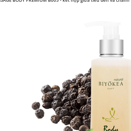
AGE BODY PREMIUM B005 - kết hợp giữa tiêu đen và chanh