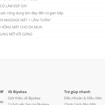
 CÓ LÀM ĐẸP DA?
rước công dụng làm đẹp đến từ gian bếp.
ÊN MASSAGE MẶT 1 LẦN/ TUẦN?
U XÔNG MẶT CHO DA MỤN
 BỤNG MỠ VỚI GỪNG
ại
Về Biyokea
Trợ giúp nhanh
Giới thiệu về Biyokea
Điều Khoản & Điều Kiện
hí
Cơ hội việc làm tại Biyokea
Chính Sách Bảo Mật