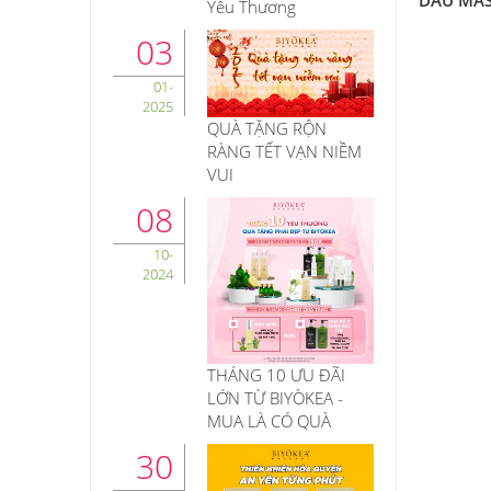
DẦU MASS
Yêu Thương
03
01-
2025
QUÀ TẶNG RỘN
RÀNG TẾT VẠN NIỀM
VUI
08
10-
2024
THÁNG 10 ƯU ĐÃI
LỚN TỪ BIYÒKEA -
MUA LÀ CÓ QUÀ
30