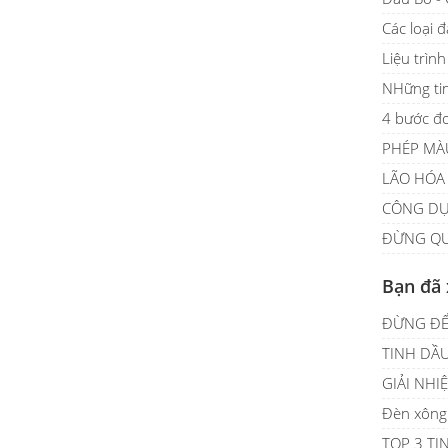
Các loại 
Liệu trìn
NHững ti
4 bước đơ
PHÉP MÀ
LÃO HÓA
CÔNG DỤ
ĐỪNG QU
Bạn đã
ĐỪNG ĐỂ
TINH DẦ
GIẢI NHI
Đèn xông 
TOP 3 TI