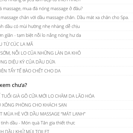
đá massage, mua đá nóng massage ở đâu?
h massage chân với dầu massage chân. Dầu mát xa chân cho Spa.
nh dầu có mùi hường nhẹ nhàng dễ chịu
n giãn - tạm biệt nỗi lo nắng nóng hư da
U TỪ CÚC LA MÃ
 SỚM, NỖI LO CỦA NHỮNG LÀN DA KHÔ
NG DIỆU KỲ CỦA DẦU DỪA
ÊN TẨY TẾ BÀO CHẾT CHO DA
 xem chưa?
 TUỔI GIÀ GÕ CỬA MỚI LO CHĂM DA LÃO HÓA
U XÔNG PHÒNG CHO KHÁCH SẠN
ỆT MÙA HÈ VỚI DẦU MASSAGE “MÁT LẠNH”
tinh dầu - Món quà Tân gia thiết thực
NH DẦU KHỬ MÙI TOILET