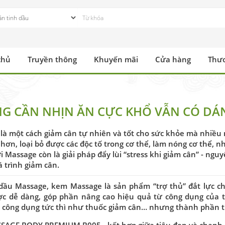
chủ
Truyền thông
Khuyến mãi
Cửa hàng
Thư
G CẦN NHỊN ĂN CỰC KHỔ VẪN CÓ DÁ
là một cách giảm cân tự nhiên và tốt cho sức khỏe mà nhiều
hơn, loại bỏ được các độc tố trong cơ thể, làm nóng cơ thể, n
i Massage còn là giải pháp đẩy lùi “stress khi giảm cân” - n
á trình giảm cân.
 dầu Massage, kem Massage là sản phẩm “trợ thủ” đắt lực ch
c dễ dàng, góp phần nâng cao hiệu quả từ công dụng của t
 công dụng tức thì như thuốc giảm cân… nhưng thành phần th