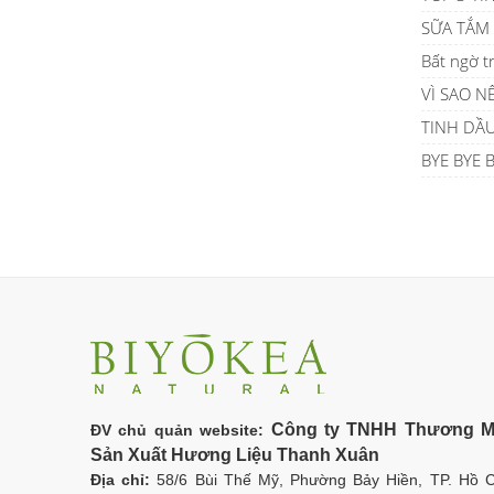
SỮA TẮM
Bất ngờ t
VÌ SAO N
TINH DẦ
BYE BYE
Công ty TNHH Thương M
ĐV chủ quản website:
Sản Xuất Hương Liệu Thanh Xuân
Địa chỉ:
58/6 Bùi Thế Mỹ, Phường Bảy Hiền, TP. Hồ C