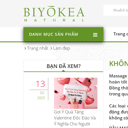
Trang 
DANH MỤC SẢN PHẨM
Trang nhất
Làm đẹp
KHÔN
BẠN ĐÃ XEM?
Massage 
13
hoàn tốt 
Đồng thờ
02-
trong qu
2025
Các loại
Gợi Ý Quà Tặng
động đượ
Valentine Độc Đáo Và
không có
Ý Nghĩa Cho Người